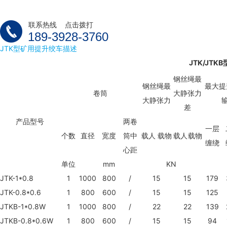
联系热线 点击拨打
189-3928-3760
JTK型矿用提升绞车描述
JTK/JT
钢丝绳最
钢丝绳最
最大提
卷筒
大静张力
大静张力
差
产品型号
两卷
一层
个数
直径
宽度
筒中
载人
载物
载人
载物
缠绕
心距
单位
mm
KN
JTK-1*0.8
1
1000
800
/
15
15
179
JTK-0.8*0.6
1
800
600
/
15
15
125
JTKB-1*0.8W
1
1000
800
/
22
22
139
JTKB-0.8*0.6W
1
800
600
/
15
15
94