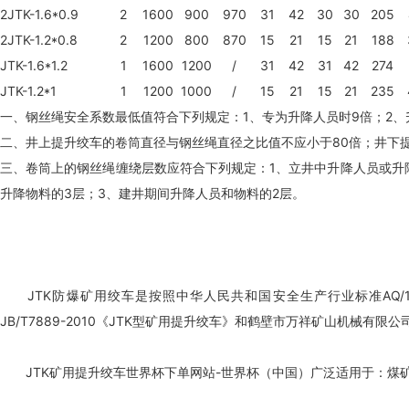
2JTK-1.6*0.9
2
1600
900
970
31
42
30
30
205
2JTK-1.2*0.8
2
1200
800
870
15
21
15
21
188
JTK-1.6*1.2
1
1600
1200
/
31
42
31
42
274
JTK-1.2*1
1
1200
1000
/
15
21
15
21
235
一、钢丝绳安全系数最低值符合下列规定：1、专为升降人员时9倍；2、升
二、井上提升绞车的卷筒直径与钢丝绳直径之比值不应小于80倍；井下
三、卷筒上的钢丝绳缠绕层数应符合下列规定：1、立井中升降人员或升
升降物料的3层；3、建井期间升降人员和物料的2层。
JTK防爆矿用绞车是按照中华人民共和国安全生产行业标准AQ/10
JB/T7889-2010《JTK型矿用提升绞车》和鹤壁市万祥矿山机械有限公
JTK矿用提升绞车世界杯下单网站-世界杯（中国）广泛适用于：煤